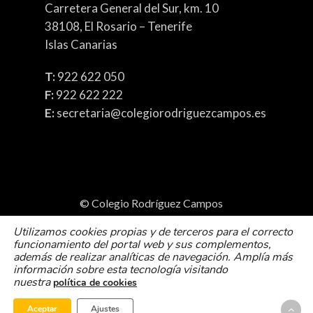
Carretera General del Sur, km. 10
38108, El Rosario – Tenerife
Islas Canarias
T:
922 622 050
F:
922 622 222
E:
secretaria@colegiorodriguezcampos.es
© Colegio Rodríguez Campos
Política de cookies
Utilizamos cookies propias y de terceros para el correcto
funcionamiento del portal web y sus complementos,
Politica de Privacidad
Aviso Legal
además de realizar analíticas de navegación. Amplía más
información sobre esta tecnología visitando
nuestra
política de cookies
Aceptar
Ajustes