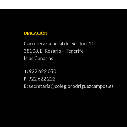
UBICACIÓN
Carretera General del Sur, km. 10
38108, El Rosario – Tenerife
Islas Canarias
T:
922 622 050
F:
922 622 222
E:
secretaria@colegiorodriguezcampos.es