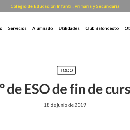
Colegio de Educación Infantil, Primaria y Secundaria
io
Servicios
Alumnado
Utilidades
Club Baloncesto
Ot
TODO
º de ESO de fin de cur
18 de junio de 2019