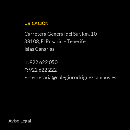
UBICACIÓN
Carretera General del Sur, km. 10
38108, El Rosario – Tenerife
Islas Canarias
T:
922 622 050
F:
922 622 222
E:
secretaria@colegiorodriguezcampos.es
Aviso Legal