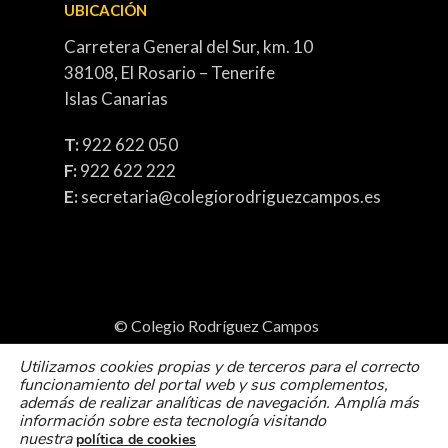
UBICACIÓN
Carretera General del Sur, km. 10
38108, El Rosario – Tenerife
Islas Canarias
T:
922 622 050
F:
922 622 222
E:
secretaria@colegiorodriguezcampos.es
© Colegio Rodríguez Campos
Política de cookies
Utilizamos cookies propias y de terceros para el correcto
funcionamiento del portal web y sus complementos,
Politica de Privacidad
Aviso Legal
además de realizar analíticas de navegación. Amplía más
información sobre esta tecnología visitando
nuestra
política de cookies