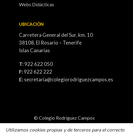
Webs Didácticas
UBICACIÓN
Carretera General del Sur, km. 10
38108, El Rosario – Tenerife
Islas Canarias
T:
922 622 050
F:
922 622 222
E:
secretaria@colegiorodriguezcampos.es
© Colegio Rodríguez Campos
Política de cookies
Utilizamos cookies propias y de terceros para el correcto