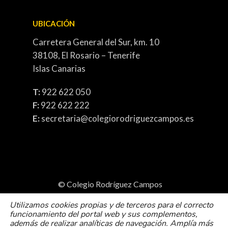
UBICACIÓN
Carretera General del Sur, km. 10
38108, El Rosario – Tenerife
Islas Canarias
T:
922 622 050
F:
922 622 222
E:
secretaria@colegiorodriguezcampos.es
© Colegio Rodríguez Campos
Política de cookies
Utilizamos cookies propias y de terceros para el correcto
funcionamiento del portal web y sus complementos,
Politica de Privacidad
Aviso Legal
además de realizar analíticas de navegación. Amplía más